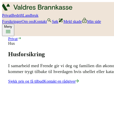
Privat
Bedrift
Landbruk
Forsikringer
Om oss
Kontakt
Søk
Meld skade
Min side
Meny
Privat
Hus
Husforsikring
I samarbeid med
Frende
gir vi deg og familien din økonom
kommer trygt tilbake til hverdagen hvis uhellet eller kat
Sjekk pris og få tilbud
Kontakt en rådgiver