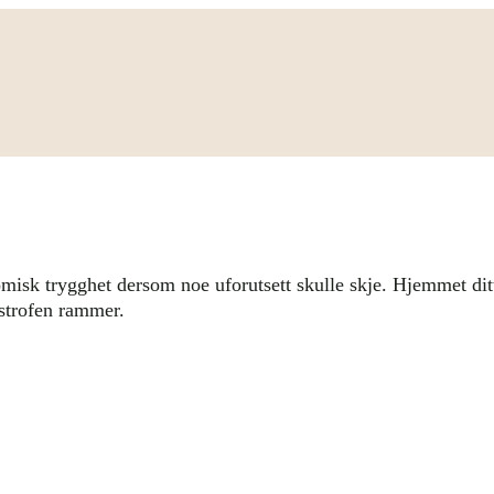
isk trygghet dersom noe uforutsett skulle skje. Hjemmet ditt k
astrofen rammer.