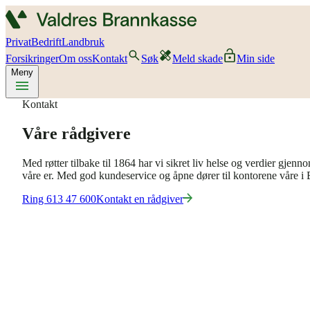
Privat
Bedrift
Landbruk
Forsikringer
Om oss
Kontakt
Søk
Meld skade
Min side
Meny
Kontakt
Våre rådgivere
Med røtter tilbake til 1864 har vi sikret liv helse og verdier gje
våre er. Med god kundeservice og åpne dører til kontorene våre i 
Ring 613 47 600
Kontakt en rådgiver