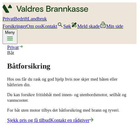
Privat
Bedrift
Landbruk
Forsikringer
Om oss
Kontakt
Søk
Meld skade
Min side
Meny
Privat
Båt
Båtforsikring
Hos oss får du rask og god hjelp hvis noe skjer med båten eller
båtferien din.
Du kan forsikre fritidsbåt med innen- og utenbordsmotor, seilbåt og
vannscooter.
For båt uten motor tilbys det båtforsikring med brann og tyveri.
Sjekk pris og få tilbud
Kontakt en rådgiver