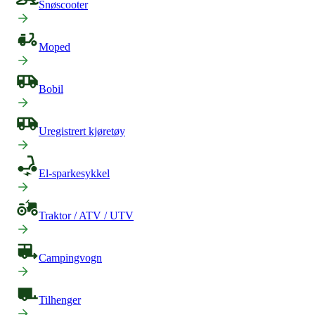
Snøscooter
Moped
Bobil
Uregistrert kjøretøy
El-sparkesykkel
Traktor / ATV / UTV
Campingvogn
Tilhenger