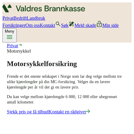
Privat
Bedrift
Landbruk
Forsikringer
Om oss
Kontakt
Søk
Meld skade
Min side
Meny
Privat
Motorsykkel
Motorsykkelforsikring
Frende er det eneste selskapet i Norge som lar deg velge mellom tre
ulike kjørelengder på din MC-forsikring. Velger du en lavere
kjørelengde per år vil det gi en lavere pris.
Du kan velge mellom kjørelengde 6 000, 12 000 eller ubegrenset
antall kilometer.
Sjekk pris og få tilbud
Kontakt en rådgiver