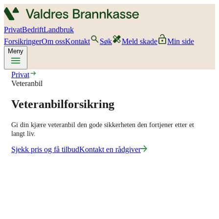
Privat
Bedrift
Landbruk
Forsikringer
Om oss
Kontakt
Søk
Meld skade
Min side
Meny
Privat
Veteranbil
Veteranbilforsikring
Gi din kjære veteranbil den gode sikkerheten den fortjener etter et
langt liv.
Sjekk pris og få tilbud
Kontakt en rådgiver