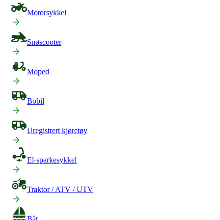
Motorsykkel
Snøscooter
Moped
Bobil
Uregistrert kjøretøy
El-sparkesykkel
Traktor / ATV / UTV
Båt